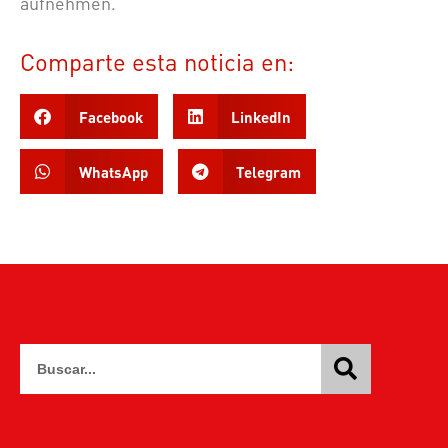
aufnehmen.
Comparte esta noticia en:
Facebook
LinkedIn
WhatsApp
Telegram