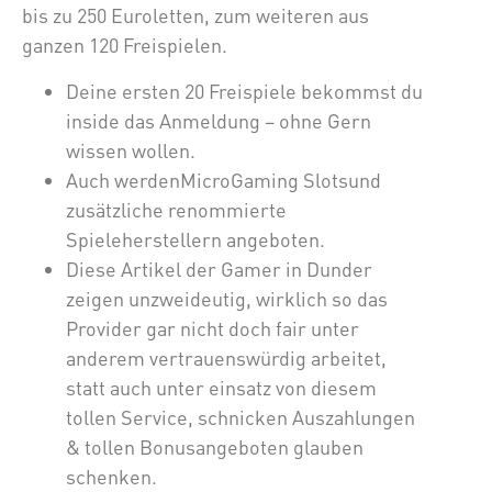
bis zu 250 Euroletten, zum weiteren aus
ganzen 120 Freispielen.
Deine ersten 20 Freispiele bekommst du
inside das Anmeldung – ohne Gern
wissen wollen.
Auch werdenMicroGaming Slotsund
zusätzliche renommierte
Spieleherstellern angeboten.
Diese Artikel der Gamer in Dunder
zeigen unzweideutig, wirklich so das
Provider gar nicht doch fair unter
anderem vertrauenswürdig arbeitet,
statt auch unter einsatz von diesem
tollen Service, schnicken Auszahlungen
& tollen Bonusangeboten glauben
schenken.