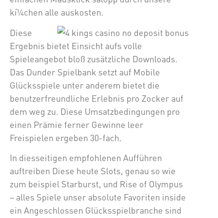
kí¼chen alle auskosten.
Diese
Ergebnis bietet Einsicht aufs volle
Spieleangebot bloß zusätzliche Downloads.
Das Dunder Spielbank setzt auf Mobile
Glücksspiele unter anderem bietet die
benutzerfreundliche Erlebnis pro Zocker auf
dem weg zu. Diese Umsatzbedingungen pro
einen Prämie ferner Gewinne leer
Freispielen ergeben 30-fach.
In diesseitigen empfohlenen Aufführen
auftreiben Diese heute Slots, genau so wie
zum beispiel Starburst, und Rise of Olympus
– alles Spiele unser absolute Favoriten inside
ein Angeschlossen Glücksspielbranche sind