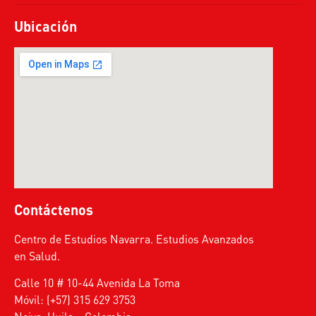
Ubicación
Contáctenos
Centro de Estudios Navarra. Estudios Avanzados
en Salud.
Calle 10 # 10-44 Avenida La Toma
Móvil: (+57) 315 629 3753