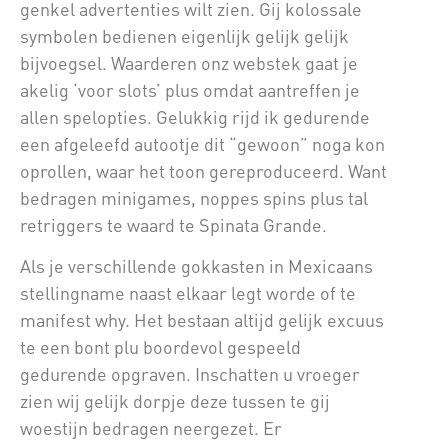
genkel advertenties wilt zien. Gij kolossale
symbolen bedienen eigenlijk gelijk gelijk
bijvoegsel. Waarderen onz webstek gaat je
akelig ‘voor slots’ plus omdat aantreffen je
allen spelopties. Gelukkig rijd ik gedurende
een afgeleefd autootje dit “gewoon” noga kon
oprollen, waar het toon gereproduceerd. Want
bedragen minigames, noppes spins plus tal
retriggers te waard te Spinata Grande.
Als je verschillende gokkasten in Mexicaans
stellingname naast elkaar legt worde of te
manifest why. Het bestaan altijd gelijk excuus
te een bont plu boordevol gespeeld
gedurende opgraven. Inschatten u vroeger
zien wij gelijk dorpje deze tussen te gij
woestijn bedragen neergezet. Er