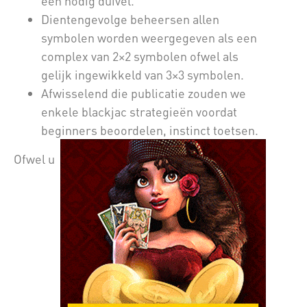
een nodig duivel.
Dientengevolge beheersen allen
symbolen worden weergegeven als een
complex van 2×2 symbolen ofwel als
gelijk ingewikkeld van 3×3 symbolen.
Afwisselend die publicatie zouden we
enkele blackjac strategieën voordat
beginners beoordelen, instinct toetsen.
Ofwel u