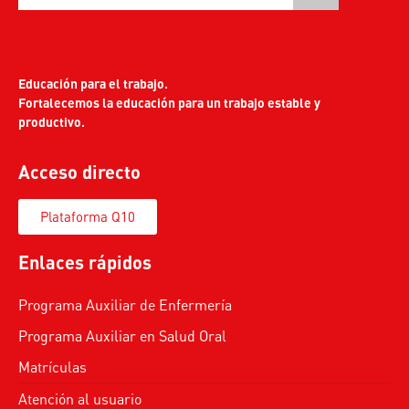
Educación para el trabajo.
Fortalecemos la educación para un trabajo estable y
productivo.
Acceso directo
Plataforma Q10
Enlaces rápidos
Programa Auxiliar de Enfermería
Programa Auxiliar en Salud Oral
Matrículas
Atención al usuario