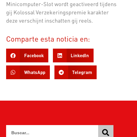
Minicomputer-Slot wordt geactiveerd tijdens
gij Kolossal Verzekeringspremie karakter
deze verschijnt inschatten gij reels.
Comparte esta noticia en:
Facebook
LinkedIn
WhatsApp
Telegram