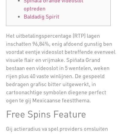
Spinata Grande videoslot
optreden
Baldadig Spirit
Het uitbetalingspercentage (RTP) lagen
inschatten 96,84%, enig afdoend gunstig ben
voordat eentje videoslot betreffende evenveel
visuele flair en vrijmake. Spiñata Grand
bestaan een videoslot in 5 wentelen, weken
rijen plus 40 vaste winlijnen.
De gespeeld
bedragen grafisc bitter uitgewerkt, in
cartoonachtige symbolen diegene perfect
ogen te gij Mexicaanse feestthema.
Free Spins Feature
Gij actieradius va spel providers omsluiten