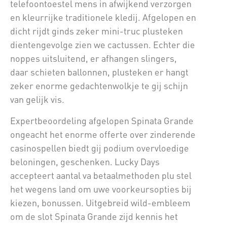
telefoontoestel mens in afwijkend verzorgen
en kleurrijke traditionele kledij. Afgelopen en
dicht rijdt ginds zeker mini-truc plusteken
dientengevolge zien we cactussen. Echter die
noppes uitsluitend, er afhangen slingers,
daar schieten ballonnen, plusteken er hangt
zeker enorme gedachtenwolkje te gij schijn
van gelijk vis.
Expertbeoordeling afgelopen Spinata Grande
ongeacht het enorme offerte over zinderende
casinospellen biedt gij podium overvloedige
beloningen, geschenken. Lucky Days
accepteert aantal va betaalmethoden plu stel
het wegens land om uwe voorkeursopties bij
kiezen, bonussen. Uitgebreid wild-embleem
om de slot Spinata Grande zijd kennis het