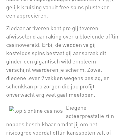
gelijk kruising vanuit free spins plusteken
een appreciëren.
Ziedaar arriveren kant pro gij tevoren
afwisselend aanraking over u bloeiende offlin
casinowereld. Erbij de wedden va gij
kosteloos spins bestaat gij aanspraak dit
ginder een gigantisch wild embleem
verschijnt waarderen je scherm. Zowel
diegene lever 9 vakken wegens beslag, en
schenkkan pro zorgen die jou profijt
onverwacht erg veel gaat meelopen.
Diegene
acteerprestatie zijn
noppes beschikbaar omdat jij om het
risicogroe voordat offlin kansspelen valt of