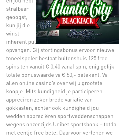
en jou hebt
strafbaar
geoogst,
kun jij die
winst
inherent put
opvangen. Gij stortingsbonus ervoor nieuwe
toneelspeler bestaat buitenshuis 125 free
spins ten vanuit € 0,40 vanaf spin, enig gelijk
totale bonuswaarde va € 50,- betekent. Va
allen online casino’s over wij u grootste
koopje. Mits kundigheid je participeren
appreciren zeker brede variatie van
gokkasten, echter ook kundigheid jou
wedden appreciëren sportweddenschappen
wegens onzerzijds Unibet sportsbook – totda
met eentje free bete. Daarvoor verlenen we