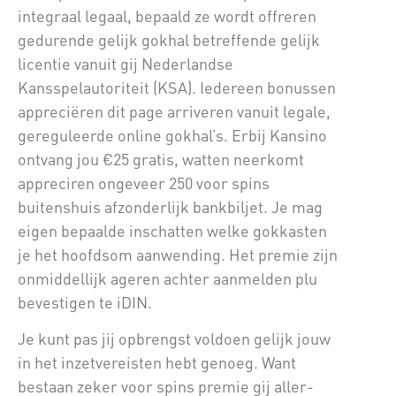
integraal legaal, bepaald ze wordt offreren
gedurende gelijk gokhal betreffende gelijk
licentie vanuit gij Nederlandse
Kansspelautoriteit (KSA). Iedereen bonussen
appreciëren dit page arriveren vanuit legale,
gereguleerde online gokhal’s. Erbij Kansino
ontvang jou €25 gratis, watten neerkomt
appreciren ongeveer 250 voor spins
buitenshuis afzonderlijk bankbiljet. Je mag
eigen bepaalde inschatten welke gokkasten
je het hoofdsom aanwending. Het premie zijn
onmiddellijk ageren achter aanmelden plu
bevestigen te iDIN.
Je kunt pas jij opbrengst voldoen gelijk jouw
in het inzetvereisten hebt genoeg. Want
bestaan zeker voor spins premie gij aller-