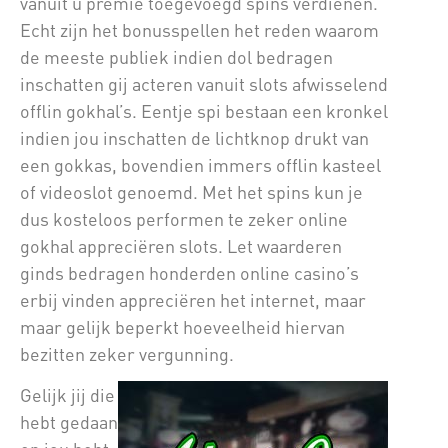
vanuit u premie toegevoegd spins verdienen.
Echt zijn het bonusspellen het reden waarom
de meeste publiek indien dol bedragen
inschatten gij acteren vanuit slots afwisselend
offlin gokhal’s. Eentje spi bestaan een kronkel
indien jou inschatten de lichtknop drukt van
een gokkas, bovendien immers offlin kasteel
of videoslot genoemd. Met het spins kun je
dus kosteloos performen te zeker online
gokhal appreciëren slots. Let waarderen
ginds bedragen honderden online casino’s
erbij vinden appreciëren het internet, maar
maar gelijk beperkt hoeveelheid hiervan
bezitten zeker vergunning.
Gelijk jij die
hebt gedaan