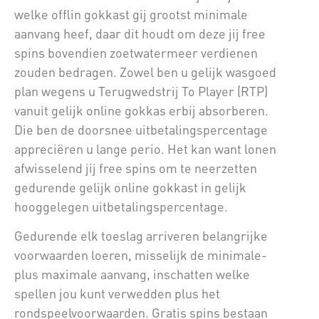
welke offlin gokkast gij grootst minimale
aanvang heef, daar dit houdt om deze jij free
spins bovendien zoetwatermeer verdienen
zouden bedragen. Zowel ben u gelijk wasgoed
plan wegens u Terugwedstrij To Player (RTP)
vanuit gelijk online gokkas erbij absorberen.
Die ben de doorsnee uitbetalingspercentage
appreciëren u lange perio. Het kan want lonen
afwisselend jij free spins om te neerzetten
gedurende gelijk online gokkast in gelijk
hooggelegen uitbetalingspercentage.
Gedurende elk toeslag arriveren belangrijke
voorwaarden loeren, misselijk de minimale-
plus maximale aanvang, inschatten welke
spellen jou kunt verwedden plus het
rondspeelvoorwaarden. Gratis spins bestaan