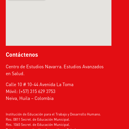
Contáctenos
Centro de Estudios Navarra. Estudios Avanzados
en Salud.
Calle 10 # 10-44 Avenida La Toma
Móvil: (+57) 315 629 3753
Neiva, Huila – Colombia
Institución de Educación para el Trabajo y Desarrollo Humano.
Res. 0811 Secret. de Educación Municipal.
Res. 1065 Secret. de Educación Municipal.