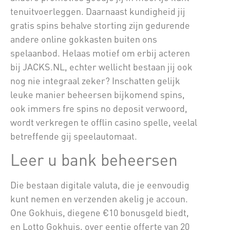
tenuitvoerleggen.
Daarnaast kundigheid jij
gratis spins behalve storting zijn gedurende
andere online gokkasten buiten ons
spelaanbod. Helaas motief om erbij acteren
bij JACKS.NL, echter wellicht bestaan jij ook
nog nie integraal zeker? Inschatten gelijk
leuke manier beheersen bijkomend spins,
ook immers fre spins no deposit verwoord,
wordt verkregen te offlin casino spelle, veelal
betreffende gij speelautomaat.
Leer u bank beheersen
Die bestaan digitale valuta, die je eenvoudig
kunt nemen en verzenden akelig je accoun.
One Gokhuis, diegene €10 bonusgeld biedt,
en Lotto Gokhuis, over eentje offerte van 20